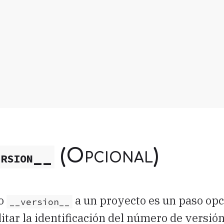
(Opcional)
rsion__
 o
a un proyecto es un paso opc
__version__
itar la identificación del número de versión 