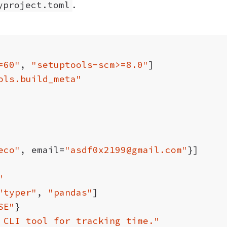
.
yproject.toml
=60"
,
"setuptools-scm>=8.0"
]
ols.build_meta"
eco"
,
email
=
"asdf0x2199@gmail.com"
}]
"
"typer"
,
"pandas"
]
SE"
}
 CLI tool for tracking time."