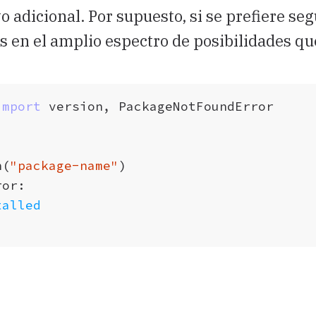
adicional. Por supuesto, si se prefiere segu
en el amplio espectro de posibilidades que
import
version
,
PackageNotFoundError
n
(
"package-name"
)
ror
:
talled