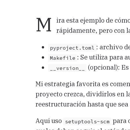
M
ira esta ejemplo de cóm
rápidamente, pero con l
: archivo d
pyproject.toml
: Se utiliza para 
Makefile
(opcional): Es
__version__
Mi estrategia favorita es comen
proyecto crezca, dividirlos en 
reestructuración hasta que se
Aqui uso
para o
setuptools-scm