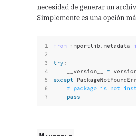
necesidad de generar un archivo 
Simplemente es una opción más 
from
importlib.metadata
try
:
__version__
=
versio
except
PackageNotFoundEr
# package is not ins
pass