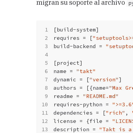
migran su soporte al archivo
p
[
build-system
]
requires
=
[
"setuptools>
build-backend
=
"setupto
[
project
]
name
=
"takt"
dynamic
=
[
"version"
]
authors
=
[{
name
=
"Max Gr
readme
=
"README.md"
requires-python
=
">=3.6
dependencies
=
[
"rich"
,
license
=
{
file
=
"LICEN
description
=
"Takt is a