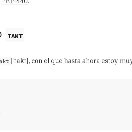
r
PEP-440
.
o
takt
][takt], con el que hasta ahora estoy mu
akt